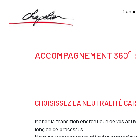
Aller au contenu principal
Navigation principa
Camio
Body
ACCOMPAGNEMENT 360° :
Texte
CHOISISSEZ LA NEUTRALITÉ CA
Texte
Mener la transition énergétique de vos activ
long de ce processus.