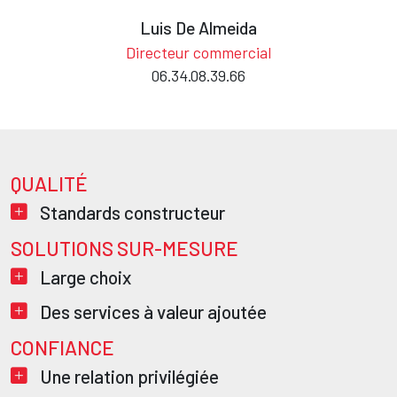
Luis De Almeida
Directeur commercial
06.34.08.39.66
QUALITÉ
Texte
Titre
Standards constructeur
SOLUTIONS SUR-MESURE
Texte
Titre
Large choix
Titre
Des services à valeur ajoutée
CONFIANCE
Texte
Titre
Une relation privilégiée