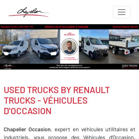
Aller au contenu principal
Image
Body
USED TRUCKS BY RENAULT
Texte
TRUCKS - VÉHICULES
D'OCCASION
Texte
Chapelier Occasion
, expert en véhicules utilitaires et
industriels, vous propose des Véhicules d’Occasion,