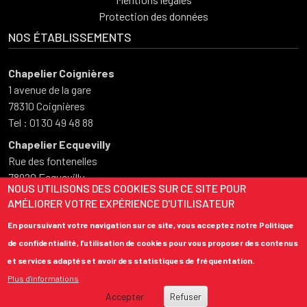
Protection des données
NOS ÉTABLISSEMENTS
Chapelier Coignières
1 avenue de la gare
78310 Coignières
Tel : 01 30 49 48 88
Chapelier Ecquevilly
Rue des fontenelles
78920 Ecquevilly
NOUS UTILISONS DES COOKIES SUR CE SITE POUR
Tel : 01 34 75 50 73
AMÉLIORER VOTRE EXPÉRIENCE D'UTILISATEUR
HORAIRES D'OUVERTURE
En poursuivant votre navigation sur ce site, vous acceptez notre Politique
de confidentialité, l’utilisation de cookies pour vous proposer des contenus
Du lundi au vendredi
et services adaptés et avoir des statistiques de fréquentation.
08:00 – 12:00
Plus d'informations
13:30 – 18:00
Accepter
Refuser