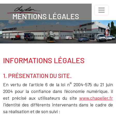
Aller au contenu principal
MENTIONS LÉGALES
Titre
Image
Body
INFORMATIONS LÉGALES
Texte
1. PRÉSENTATION DU SITE.
En vertu de l'article 6 de la loi n° 2004-575 du 21 juin
2004 pour la confiance dans l'économie numérique, il
est précisé aux utilisateurs du site
www.chapelier.fr
l'identité des différents intervenants dans le cadre de
sa réalisation et de son suivi :