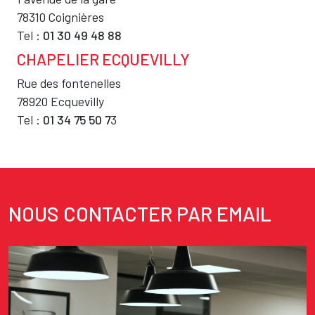
78310 Coignières
Tel :
01 30 49 48 88
CHAPELIER ECQUEVILLY
Texte
Rue des fontenelles
78920 Ecquevilly
Tel :
01 34 75 50 7
3
NOUS CONTACTER PAR EMAIL