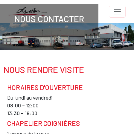
Aller au contenu principal
NOUS CONTACTER
Titre
Image
Body
NOUS RENDRE VISITE
Texte
HORAIRES D'OUVERTURE
Texte
Du lundi au vendredi
08:00 – 12:00
13:30 – 18:00
CHAPELIER COIGNIÈRES
Texte
1 avenue de la gare