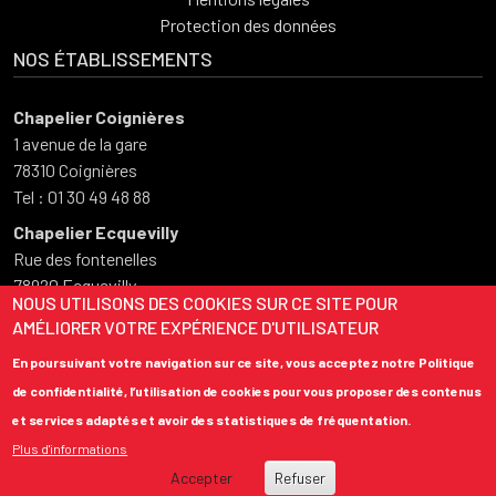
Protection des données
NOS ÉTABLISSEMENTS
Chapelier Coignières
1 avenue de la gare
78310 Coignières
Tel : 01 30 49 48 88
Chapelier Ecquevilly
Rue des fontenelles
78920 Ecquevilly
NOUS UTILISONS DES COOKIES SUR CE SITE POUR
Tel : 01 34 75 50 73
AMÉLIORER VOTRE EXPÉRIENCE D'UTILISATEUR
HORAIRES D'OUVERTURE
En poursuivant votre navigation sur ce site, vous acceptez notre Politique
de confidentialité, l’utilisation de cookies pour vous proposer des contenus
Du lundi au vendredi
et services adaptés et avoir des statistiques de fréquentation.
08:00 – 12:00
Plus d'informations
13:30 – 18:00
Accepter
Refuser