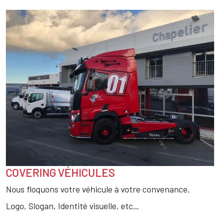
Image
COVERING VÉHICULES
Texte
Nous floquons votre véhicule à votre convenance.
Logo, Slogan, Identité visuelle, etc...