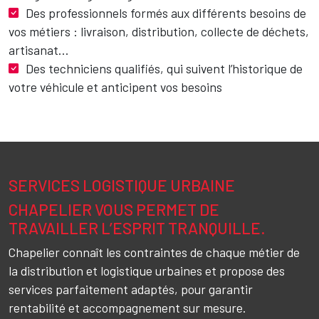
Des professionnels formés aux différents besoins de
vos métiers : livraison, distribution, collecte de déchets,
artisanat…
Des techniciens qualifiés, qui suivent l’historique de
votre véhicule et anticipent vos besoins
SERVICES LOGISTIQUE URBAINE
Texte
CHAPELIER VOUS PERMET DE
TRAVAILLER
L’ESPRIT
TRANQUILLE.
Chapelier connaît
les
contraintes
de
chaque
métier
de
la
distribution
et
logistique
urbaines et
propose
des
services
parfaitement
adaptés,
pour
garantir
rentabilité
et
accompagnement
sur mesure.