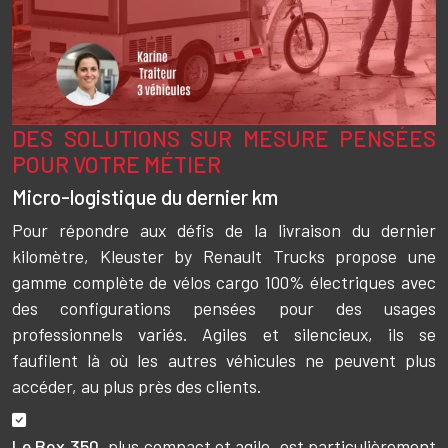
DES SOLUTIONS SUR MESURE PENSÉES
Texte
POUR VOTRE MÉTIER
Micro-logistique du dernier km
Pour répondre aux défis de la livraison du dernier
kilomètre, Kleuster by Renault Trucks propose une
gamme complète de vélos cargo 100% électriques avec
des configurations pensées pour des usages
professionnels variés. Agiles et silencieux, ils se
faufilent là où les autres véhicules ne peuvent plus
accéder, au plus près des clients.
Le Box 350
, plus compact et agile, est particulièrement