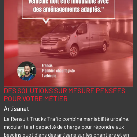
DES SOLUTIONS SUR MESURE PENSÉES
Texte
POUR VOTRE MÉTIER
Artisanat
Le Renault Trucks Trafic combine maniabilité urbaine,
modularité et capacité de charge pour répondre aux
besoins quotidiens des artisans sur les chantiers et en