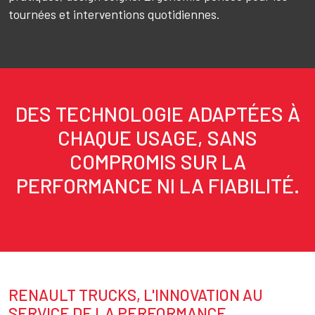
tournées et interventions quotidiennes.
DES TECHNOLOGIE ADAPTÉES À
Texte
CHAQUE USAGE, SANS
COMPROMIS SUR LA
PERFORMANCE NI LA FIABILITÉ.
RENAULT TRUCKS, L'INNOVATION AU
Texte
SERVICE DE LA PERFORMANCE