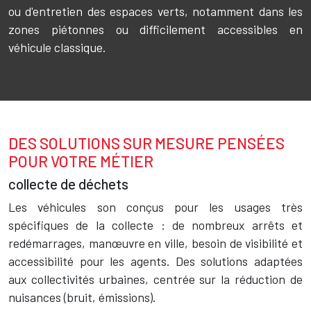
ou d'entretien des espaces verts, notamment dans les
zones piétonnes ou difficilement accessibles en
véhicule classique.
DES SOLUTIONS SUR MESURE PENSÉES
Texte
POUR VOTRE MÉTIER
collecte de déchets
Les véhicules son conçus pour les usages très
spécifiques de la collecte : de nombreux arrêts et
redémarrages, manœuvre en ville, besoin de visibilité et
accessibilité pour les agents. Des solutions adaptées
aux collectivités urbaines, centrée sur la réduction de
nuisances (bruit, émissions).