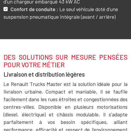
d'un chargeur embarqué 43 kW AC
Confort de conduite
: Le seul véhicule doté d'une
suspension pneumatique intégrale (avant / arrière)
DES SOLUTIONS SUR MESURE PENSÉES
Texte
POUR VOTRE MÉTIER
Livraison et distribution légères
Le Renault Trucks Master est la solution idéale pour la
livraison urbaine. Compact et maniable, il se faufile
facilement dans les rues étroites et congestionnées des
centres-villes. Disponible en plusieurs motorisations
(diesel, électrique) et châssis modulable, il s'adapte
parfaitement à vos besoin spécifiques, alliant
performance, efficacité et respect de l'environnement