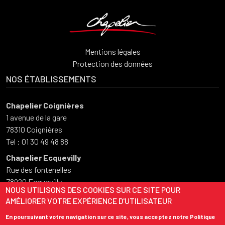
Mentions légales
Protection des données
NOS ÉTABLISSEMENTS
Chapelier Coignières
1 avenue de la gare
78310 Coignières
Tel : 01 30 49 48 88
Chapelier Ecquevilly
Rue des fontenelles
78920 Ecquevilly
NOUS UTILISONS DES COOKIES SUR CE SITE POUR
Tel : 01 34 75 50 73
AMÉLIORER VOTRE EXPÉRIENCE D'UTILISATEUR
HORAIRES D'OUVERTURE
En poursuivant votre navigation sur ce site, vous acceptez notre Politique