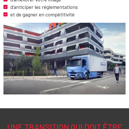
d’anticiper les réglementations
et de gagner en compétitivité
Image
UNE TRANSITION QUI DOIT ÊTRE
Texte