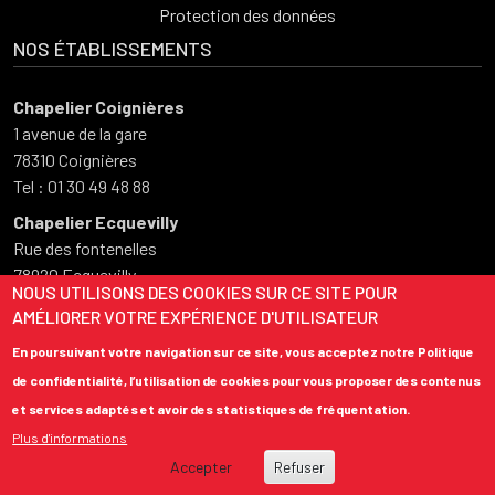
Protection des données
NOS ÉTABLISSEMENTS
Chapelier Coignières
1 avenue de la gare
78310 Coignières
Tel : 01 30 49 48 88
Chapelier Ecquevilly
Rue des fontenelles
78920 Ecquevilly
NOUS UTILISONS DES COOKIES SUR CE SITE POUR
Tel : 01 34 75 50 73
AMÉLIORER VOTRE EXPÉRIENCE D'UTILISATEUR
HORAIRES D'OUVERTURE
En poursuivant votre navigation sur ce site, vous acceptez notre Politique
de confidentialité, l’utilisation de cookies pour vous proposer des contenus
Du lundi au vendredi
et services adaptés et avoir des statistiques de fréquentation.
08:00 – 12:00
Plus d'informations
13:30 – 18:00
Accepter
Refuser