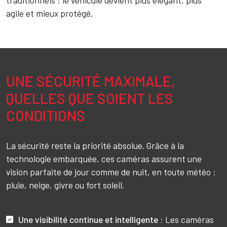
traditionnels : le véhicule devient plus élégant, plus
agile et mieux protégé.
UNE SÉCURITÉ MAXIMALE,
Texte
QUELLES QUE SOIENT LES
CONDITIONS
La sécurité reste la priorité absolue. Grâce à la
technologie embarquée, ces caméras assurent une
vision parfaite de jour comme de nuit, en toute météo :
pluie, neige, givre ou fort soleil.
Une visibilité continue et intelligente :
Les caméras