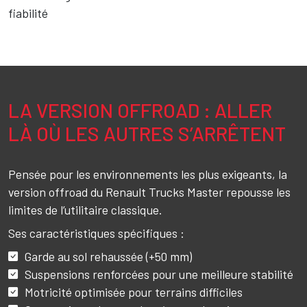
fiabilité
LA VERSION OFFROAD : ALLER
Texte
LÀ OÙ LES AUTRES S’ARRÊTENT
Pensée pour les environnements les plus exigeants, la
version offroad du Renault Trucks Master repousse les
limites de l’utilitaire classique.
Ses caractéristiques spécifiques :
Garde au sol rehaussée (+50 mm)
Suspensions renforcées pour une meilleure stabilité
Motricité optimisée pour terrains difficiles