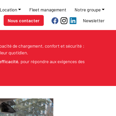
Location
Fleet management
Notre groupe
Nous contacter
Newsletter
apacité de chargement, confort et sécurité :
leur quotidien.
fficacité
, pour répondre aux exigences des