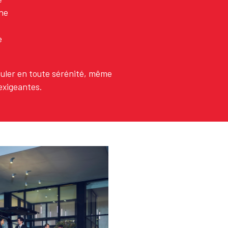
gne
e
uler en toute sérénité, même
exigeantes.