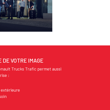
E DE VOTRE IMAGE
enault Trucks Trafic permet aussi
rise :
 extérieure
soin