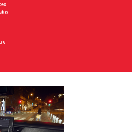
tes
ains
tre