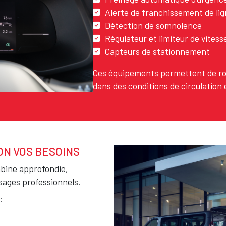
Alerte de franchissement de li
Détection de somnolence
Régulateur et limiteur de vitess
Capteurs de stationnement
Ces équipements permettent de ro
dans des conditions de circulation 
N VOS BESOINS
Texte
abine approfondie,
sages professionnels.
: