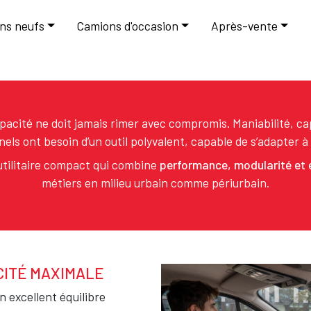
le
ns neufs
Camions d'occasion
Après-vente
ompacité ne doit jamais rimer avec compromis. Maniabilité, c
nels ont besoin d’un outil polyvalent, capable de s’adapter à 
utilitaire compact qui combine
performance, modularité et e
métiers en milieu urbain comme périurbain.
CITÉ MAXIMALE
Texte
n excellent équilibre