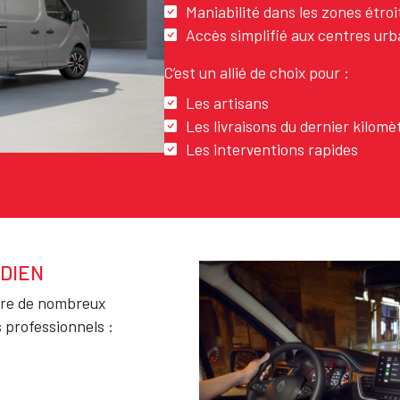
Maniabilité dans les zones étroi
Accès simplifié aux centres urb
C’est un allié de choix pour :
Les artisans
Les livraisons du dernier kilomè
Les interventions rapides
IDIEN
Texte
ègre de nombreux
 professionnels :