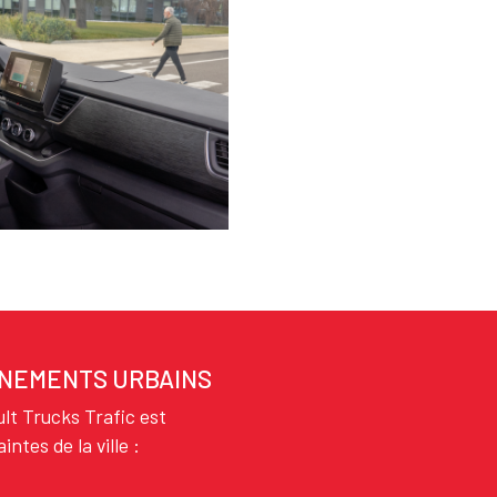
NNEMENTS URBAINS
lt Trucks Trafic est
ntes de la ville :