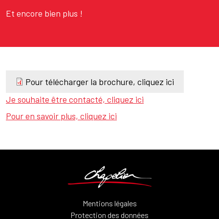
Et encore bien plus !
Pour télécharger la brochure, cliquez ici
Texte
Je souhaite être contacté, cliquez ici
Texte
Pour en savoir plus, cliquez ici
Mentions légales
Protection des données