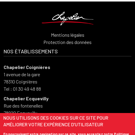
Mentions légales
Protection des données
NOS ÉTABLISSEMENTS
Chapelier Coignières
1 avenue de la gare
78310 Coignières
Tel : 01 30 49 48 88
Chapelier Ecquevilly
Rue des fontenelles
78920 Ecquevilly
NOUS UTILISONS DES COOKIES SUR CE SITE POUR
Tel : 01 34 75 50 73
AMÉLIORER VOTRE EXPÉRIENCE D'UTILISATEUR
HORAIRES D'OUVERTURE
En poursuivant votre navigation sur ce site, vous acceptez notre Politique