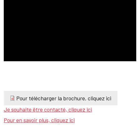
Pour télécharger la brochure, cliquez ici
Texte
Je souhaite être contacté, cliquez ici
Pour en savoir plus, cliquez ici